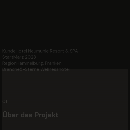
Kunde
Hotel Neumühle Resort & SPA
Start
März 2023
Region
Hammelburg, Franken
Branche
5-Sterne Wellnesshotel
01
Über das Projekt