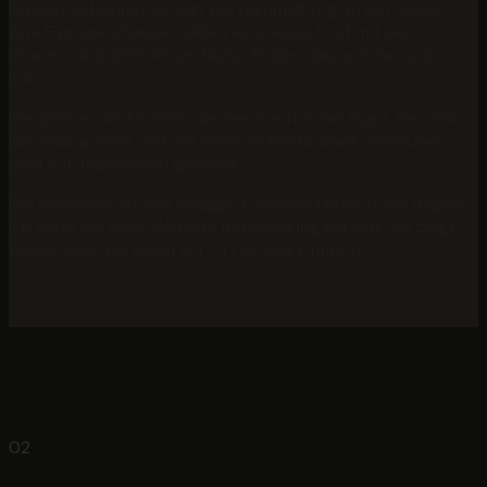
Das Hotel Neumühle liegt bei Hammelburg an der Saale.
Alte Fachwerkhäuser bilden ein kleines Dorf mit viel
Charme. Auf 20.000 qm Natur finden Gäste Ruhe und
Luxus.
Die Zimmer sind schön, der Service nah am Gast. Der SPA
hat Sauna, Pool und viel Platz. Im Restaurant „Scheune"
wird auf Top-Niveau gekocht.
Die Neumühle ist das einzige 5-Sterne-Hotel in der Region.
Ich habe die neue Website mit Buchung gebaut. Sie zeigt
online, was das Hotel vor Ort so stark macht.
02