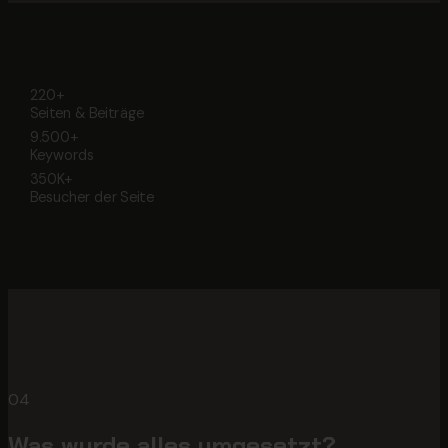
220+
Seiten & Beiträge
9.500+
Keywords
350K+
Besucher der Seite
04
Was wurde alles umgesetzt?