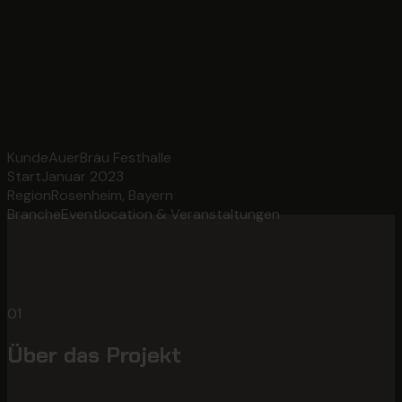
Kunde
AuerBräu Festhalle
Start
Januar 2023
Region
Rosenheim, Bayern
Branche
Eventlocation & Veranstaltungen
01
Über das Projekt