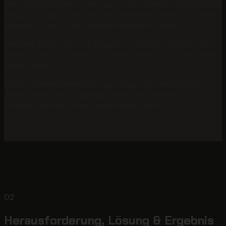
Die AuerBräu Halle ist der Top-Ort für Events in Rosenheim.
Hier gibt es das Starkbier-Fest, das Herbst-Fest und viele
Konzerte. Jedes Jahr kommen tausende Gäste.
Die Halle gehört fest zur Region. Sie mischt Tradition mit
neuen Events. Für viele ist sie mehr als ein Ort — sie ist ein
Stück Heimat.
Mit der Familie Heinrichsberger pflege ich die Website.
Jedes Event wird so gezeigt, dass Lust entsteht. Der
Charme der Halle kommt auch online rüber.
02
Herausforderung, Lösung & Ergebnis